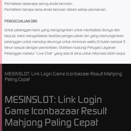
Perhatikan seberapa sering Anda bermain.
Perhatikan berapa lama Anda bermain dalam setiap permainan.
PENGECUALIAN DIRI
Untuk pelanggan kami yang menginginkan untuk membatasi dirinya dari
berjudi, kami menyediakan fasilitas pengecualian diri yang memungkinkan
pelanggan untuk menutup akunnya untuk minimum waktu 6 bulan sampai 5
tahun sesuai dengan permintaan. Silahkan hubungi Petugas Layanan
Pelanggan melalui “Live Chat” yang ada di situs untuk informasi lebih lanjut.
MESINSLOT: Link Login Game Iconbazaar Result Mahjong
Paling Cepat
MESINSLOT: Link Login
Game Iconbazaar Result
Mahjong Paling Cepat