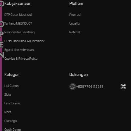
TO OPEN
Kebijaksanaan
Platform
RTP Gacor Mesinslot
Promosi
Tentang MESINSLOT
Loyalty
Responsible Gambling
Referral
Pusat Bantuan FAQ Mesinslot
Syarat dan Ketentuan
Cookies & Privacy Policy
Kategori
Dukungan
Hot Games
+6287796112283
Slots
Live Casino
Race
Olahraga
Crash Game