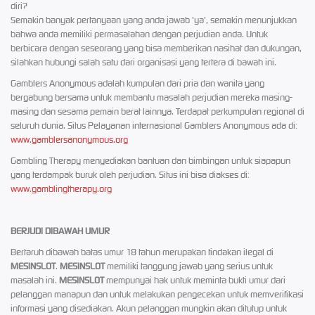
diri?
Semakin banyak pertanyaan yang anda jawab 'ya', semakin menunjukkan
bahwa anda memiliki permasalahan dengan perjudian anda. Untuk
berbicara dengan seseorang yang bisa memberikan nasihat dan dukungan,
silahkan hubungi salah satu dari organisasi yang tertera di bawah ini.
Gamblers Anonymous adalah kumpulan dari pria dan wanita yang
bergabung bersama untuk membantu masalah perjudian mereka masing-
masing dan sesama pemain berat lainnya. Terdapat perkumpulan regional di
seluruh dunia. Situs Pelayanan internasional Gamblers Anonymous ada di:
www.gamblersanonymous.org
Gambling Therapy menyediakan bantuan dan bimbingan untuk siapapun
yang terdampak buruk oleh perjudian. Situs ini bisa diakses di:
www.gamblingtherapy.org
BERJUDI DIBAWAH UMUR
Bertaruh dibawah batas umur 18 tahun merupakan tindakan ilegal di
MESINSLOT
.
MESINSLOT
memiliki tanggung jawab yang serius untuk
masalah ini.
MESINSLOT
mempunyai hak untuk meminta bukti umur dari
pelanggan manapun dan untuk melakukan pengecekan untuk memverifikasi
informasi yang disediakan. Akun pelanggan mungkin akan ditutup untuk