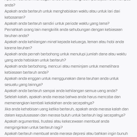
anda?
Apakah anda bertaruh untuk menghabiskan waktu atau untuk lari dari
kebosanan?
Apakah anda bertaruh sendiri untuk periode waktu yang lama?
Pernahkah orang lain mengkritik anda sehubungan dengan kebiasaan
taruhan anda?
Apakah anda kehilangan minat kepada keluarga, teman atau hobi anda
karena taruhan?
Apakah anda pernah berbohong untuk menutupi jumlah dana atau waktu
yang anda habiskan untuk bertaruh?
Apakah anda berbohong, mencuri atau meminjam untuk memelihara
kebiasaan bertaruh anda?
Apakah anda enggan untuk menggunakan dana taruhan anda untuk
sesuatu yang lainnya?
Apakah anda bertaruh sampai anda kehilangan semua uang anda?
Setelah kalah, apakah anda merasa bahwa anda harus mencoba dan
memenangkan kembali kekalahan anda secepatnya?
Jika anda kehabisan uang ketika bertaruh, apakah anda merasa kalah dan
dalam keputusasaan dan merasa butuh untuk bertaruh lagi secepatnya?
Apakah argumentasi, frustasi atau kekecewaan membuat anda
menginginkan untuk bertaruh lagi?
Apakah bertaruh membuat anda merasa depresi atau bahkan ingin bunuh