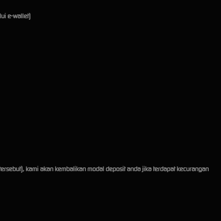
ui e-wallet)
tersebut), kami akan kembalikan modal deposit anda jika terdapat kecurangan