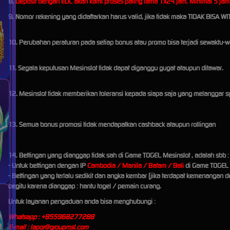
8.
Deposit dengan EDC akan kami proses paling lama 1x24 jam. Minimal 5 jam
9. Nomor rekening yang didaftarkan harus valid, jika tidak maka TIDAK BISA WI
10. Perubahan peraturan pada setiap bonus atau promo bisa terjadi sewaktu-
11. Segala keputusan Mesinslot tidak dapat diganggu gugat ataupun ditawar.
12. Mesinslot tidak memberikan toleransi kepada siapa saja yang melanggar sy
13. Semua bonus promosi tidak mendapatkan cashback ataupun rollingan
14. Bettingan yang dianggap tidak sah di Game TOGEL Mesinslot , adalah sbb :
- Untuk bettingan dengan IP
Cambodia / Manila / Batam / Bali
di Game TOGEL k
- Bettingan yang terlalu sedikit dan angka kembar (jika terdapat kemenangan
begitu karena dianggap : hantu togel / pemain curang.
Untuk layanan pengaduan anda bisa menghubungi :
Whatsapp : +855968277288
E-mail :
lapor@groupmsl.com