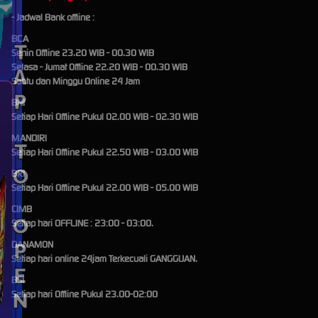
- Jadwal Bank offline :
BCA
TAP TO OPEN
Senin Offline 23.20 WIB - 00.30 WIB
Selasa - Jumat Offline 22.20 WIB - 00.30 WIB
Sabtu dan Minggu Online 24 Jam
BNI
Setiap Hari Offline Pukul 02.00 WIB - 02.30 WIB
MANDIRI
Setiap Hari Offline Pukul 22.50 WIB - 03.00 WIB
BRI
Setiap Hari Offline Pukul 22.00 WIB - 05.00 WIB
CIMB
Setiap hari OFFLINE : 23:00 - 03:00.
DANAMON
Setiap hari online 24jam Terkecuali GANGGUAN.
BSI
Setiap hari Offline Pukul 23.00-02:00