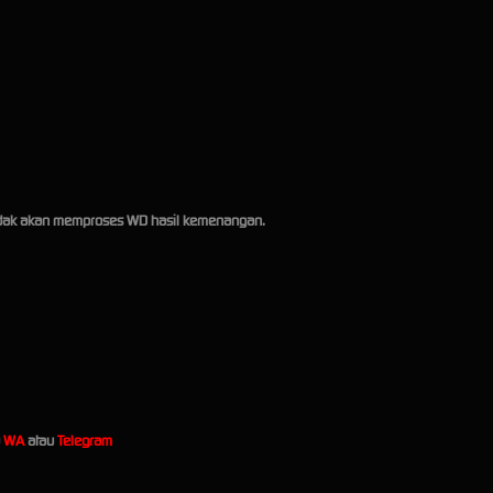
 tidak akan memproses WD hasil kemenangan.
u
WA
atau
Telegram