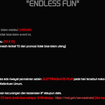
"ENDLESS FUN"
k klaim melalui
LIVECHAT
.
ak bisa klaim event ini.
bu.
(TO X15)
asih terikat TO dari promosi tidak bisa klaim utang)
ika ada riwayat permainan selain
SLOT PRAGMATIC PLAY
pada hari tersebut maka t
& Ketentuan Umum.
akan kecurangan dan kesamaan IP ataupun data.
CS kami. Anda bisa melapor di Whatsapp :
https://msl.gdn/wa-mesinslot
(Jika la