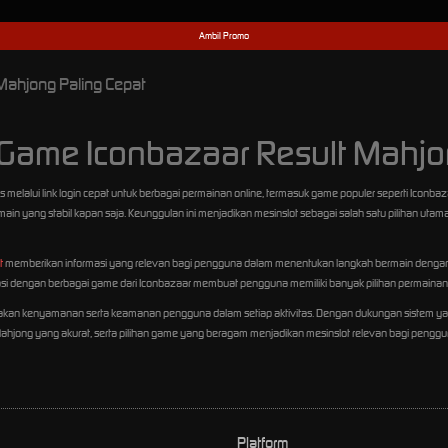
Ambil Promo
Mahjong Paling Cepat
Game Iconbazaar Result Mahjo
melalui link login cepat untuk berbagai permainan online, termasuk game populer seperti Iconba
yang stabil kapan saja. Keunggulan ini menjadikan mesinslot sebagai salah satu pilihan utama 
t
memberikan informasi yang relevan bagi pengguna dalam menentukan langkah bermain dengan 
grasi dengan berbagai game dari Iconbazaar membuat pengguna memiliki banyak pilihan permainan m
an kenyamanan serta keamanan pengguna dalam setiap aktivitas. Dengan dukungan sistem yang st
sult Mahjong yang akurat, serta pilihan game yang beragam menjadikan mesinslot relevan bagi pe
Platform