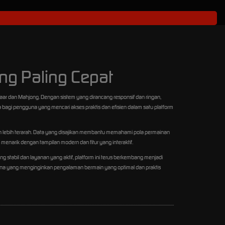
ng Paling Cepat
zaar dan Mahjong. Dengan sistem yang dirancang responsif dan ringan,
bagi pengguna yang mencari akses praktis dan efisien dalam satu platform
lebih terarah. Data yang disajikan membantu memahami pola permainan
enarik dengan tampilan modern dan fitur yang interaktif.
abil dan layanan yang aktif, platform ini terus berkembang menjadi
ngguna yang menginginkan pengalaman bermain yang optimal dan praktis