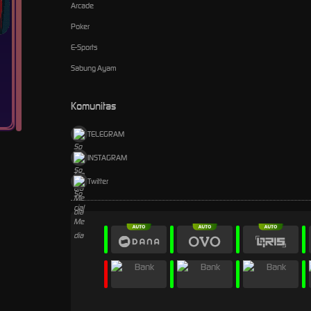
Arcade
Poker
E-Sports
Sabung Ayam
Komunitas
TELEGRAM
INSTAGRAM
Twitter