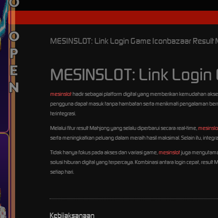
TAP TO OPEN
MESINSLOT: Link Login Game Iconbazaar Result 
MESINSLOT: Link Login 
mesinslot
hadir sebagai platform digital yang memberikan kemudahan akses 
pengguna dapat masuk tanpa hambatan serta menikmati pengalaman bermain 
terintegrasi.
Melalui fitur result Mahjong yang selalu diperbarui secara real-time,
mesinslo
serta meningkatkan peluang dalam meraih hasil maksimal. Selain itu, inte
Tidak hanya fokus pada akses dan variasi game,
mesinslot
juga mengutamak
solusi hiburan digital yang terpercaya. Kombinasi antara login cepat, re
setiap hari.
Kebijaksanaan