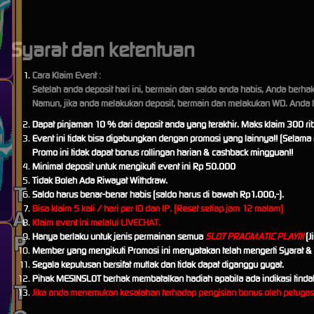
Syarat dan ketentuan
Cara Klaim Event :
Setelah anda deposit hari ini, bermain dan saldo anda habis, Anda berha
Namun, jika anda melakukan deposit, bermain dan melakukan WD. Anda tid
Dapat pinjaman 10 % dari deposit anda yang terakhir. Maks klaim 300 ri
Event ini tidak bisa digabungkan dengan promosi yang lainnya!! (Selama m
Promo ini tidak dapat bonus rollingan harian & cashback mingguan!!
Minimal deposit untuk mengikuti event ini Rp 50.000
Tidak Boleh Ada Riwayat Withdraw.
Saldo harus benar-benar habis (saldo harus di bawah Rp1.000,-).
Bisa klaim 5 kali / hari per ID dan IP. (Reset setiap jam 12 malam)
Klaim event ini melalui LIVECHAT.
Hanya berlaku untuk jenis permainan semua
SLOT PRAGMATIC PLAY!!!
(J
Member yang mengikuti Promosi ini menyatakan telah mengerti Syarat 
Segala keputusan bersifat mutlak dan tidak dapat diganggu gugat.
Pihak MESINSLOT berhak membatalkan hadiah apabila ada indikasi tind
Jika anda menemukan kesalahan terhadap pengisian bonus oleh petugas 